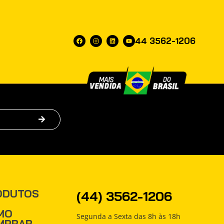
44 3562-1206
ODUTOS
(44) 3562-1206
MO
Segunda a Sexta das 8h às 18h
MPRAR