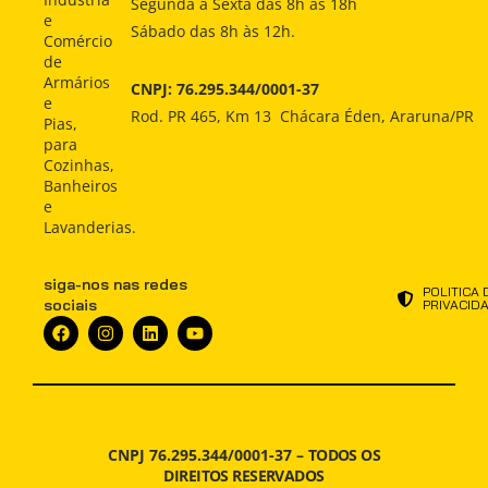
Segunda a Sexta das 8h às 18h
COMPRAR
e
Sábado das 8h às 12h.
Como
Como
Comércio
Comprar
Comprar
INDÚSTRIA
de
Armários
CNPJ: 76.295.344/0001-37
Indústria
Indústria
e
ATENDIMENTO
Rod. PR 465, Km 13 Chácara Éden, Araruna/PR
Pias,
Atendimento
Atendimento
para
NOTÍCIAS
Cozinhas,
Notícias
Notícias
Banheiros
e
Lavanderias.
siga-nos nas redes
POLITICA 
sociais
PRIVACID
CNPJ 76.295.344/0001-37 –
TODOS OS
DIREITOS RESERVADOS