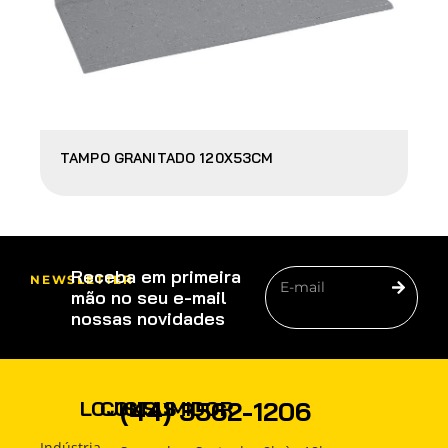
TAMPO GRANITADO 120X53CM
Receba em primeira
NEWSLETTER
mão no seu e-mail
nossas novidades
PRODUTOS
(44) 3562-1206
LOJISTAS
CONSUMIDOR
COMO
Produtos
Produtos
Indústria