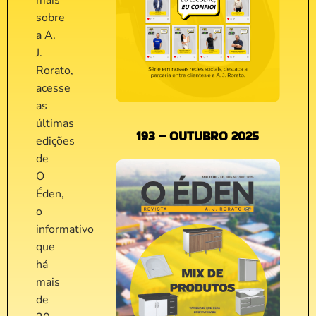
mais
sobre
a A.
J.
Rorato,
acesse
as
últimas
193 – OUTUBRO 2025
edições
de
O
Éden,
o
informativo
que
há
mais
de