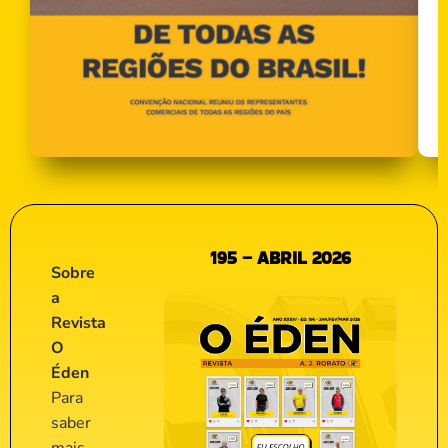
195 – ABRIL 2026
Sobre
a
Revista
O
Éden
Para
saber