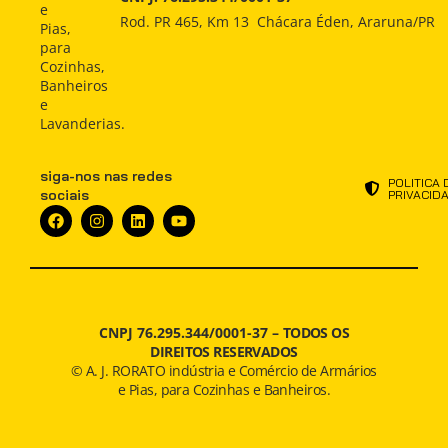
Indústria
Indústria
e
ATENDIMENTO
Rod. PR 465, Km 13 Chácara Éden, Araruna/PR
Pias,
Atendimento
Atendimento
para
NOTÍCIAS
Cozinhas,
Notícias
Notícias
Banheiros
e
Lavanderias.
siga-nos nas redes
POLITICA 
sociais
PRIVACID
CNPJ 76.295.344/0001-37 –
TODOS OS
DIREITOS RESERVADOS
© A. J. RORATO indústria e Comércio de Armários
e Pias, para Cozinhas e Banheiros.