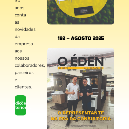
30
anos
conta
as
novidades
da
192 – AGOSTO 2025
empresa
aos
nossos
colaboradores,
parceiros
e
clientes.
edições
anteriores