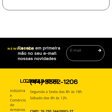
Receba em primeira
NEWSLETTER
mão no seu e-mail
nossas novidades
PRODUTOS
(44) 3562-1206
LOJISTAS
CONSUMIDOR
COMO
Produtos
Produtos
Indústria
Segunda a Sexta das 8h às 18h
COMPRAR
e
Sábado das 8h às 12h.
Como
Como
Comércio
Comprar
Comprar
INDÚSTRIA
de
Armários
CNPJ: 76.295.344/0001-37