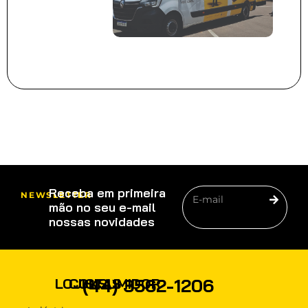
Receba em primeira
NEWSLETTER
mão no seu e-mail
nossas novidades
PRODUTOS
(44) 3562-1206
LOJISTAS
CONSUMIDOR