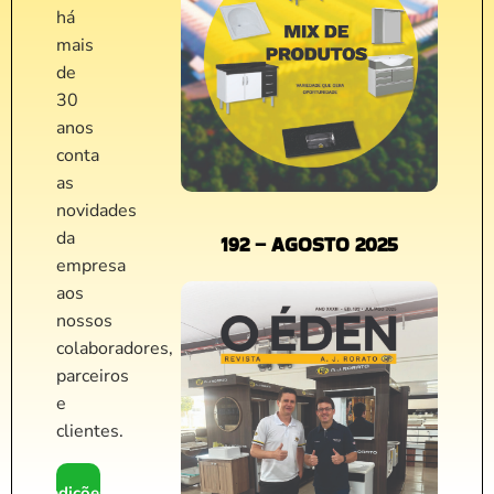
há
mais
de
30
anos
conta
as
novidades
da
192 – AGOSTO 2025
empresa
aos
nossos
colaboradores,
parceiros
e
clientes.
edições