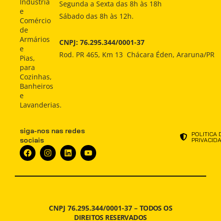
COMO
Produtos
Produtos
Indústria
Segunda a Sexta das 8h às 18h
COMPRAR
e
Sábado das 8h às 12h.
Como
Como
Comércio
Comprar
Comprar
INDÚSTRIA
de
Armários
CNPJ: 76.295.344/0001-37
Indústria
Indústria
e
ATENDIMENTO
Rod. PR 465, Km 13 Chácara Éden, Araruna/PR
Pias,
Atendimento
Atendimento
para
NOTÍCIAS
Cozinhas,
Notícias
Notícias
Banheiros
e
Lavanderias.
siga-nos nas redes
POLITICA 
sociais
PRIVACID
CNPJ 76.295.344/0001-37 –
TODOS OS
DIREITOS RESERVADOS