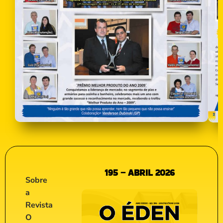
195 – ABRIL 2026
Sobre
a
Revista
O