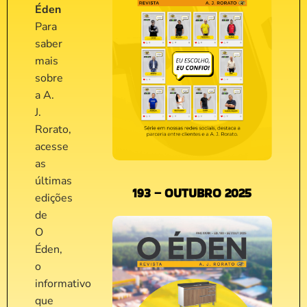
Éden
Para
saber
mais
sobre
a A.
J.
Rorato,
acesse
as
últimas
193 – OUTUBRO 2025
edições
de
O
Éden,
o
informativo
que