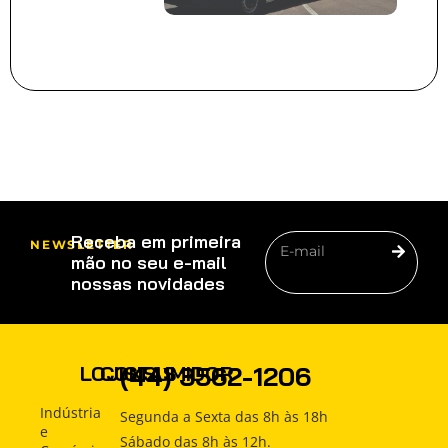
Receba em primeira
NEWSLETTER
mão no seu e-mail
nossas novidades
PRODUTOS
(44) 3562-1206
LOJISTAS
CONSUMIDOR
COMO
Produtos
Produtos
Indústria
Segunda a Sexta das 8h às 18h
COMPRAR
e
Sábado das 8h às 12h.
Como
Como