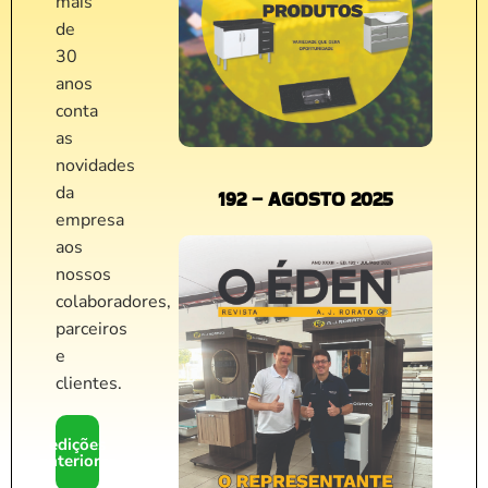
mais
de
30
anos
conta
as
novidades
da
192 – AGOSTO 2025
empresa
aos
nossos
colaboradores,
parceiros
e
clientes.
edições
anteriores