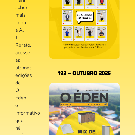
Para
saber
mais
sobre
a A.
J.
Rorato,
acesse
as
últimas
193 – OUTUBRO 2025
edições
de
O
Éden,
o
informativo
que
há