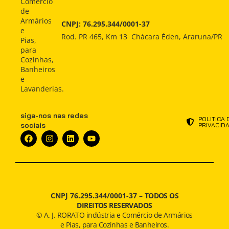
Comércio
Comprar
Comprar
INDÚSTRIA
de
Armários
CNPJ: 76.295.344/0001-37
Indústria
Indústria
e
ATENDIMENTO
Rod. PR 465, Km 13 Chácara Éden, Araruna/PR
Pias,
Atendimento
Atendimento
para
NOTÍCIAS
Cozinhas,
Notícias
Notícias
Banheiros
e
Lavanderias.
siga-nos nas redes
POLITICA 
sociais
PRIVACID
CNPJ 76.295.344/0001-37 –
TODOS OS
DIREITOS RESERVADOS
© A. J. RORATO indústria e Comércio de Armários
e Pias, para Cozinhas e Banheiros.