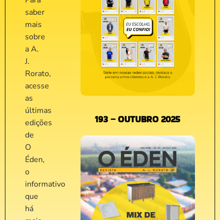
Para
saber
mais
sobre
a A.
J.
Rorato,
acesse
as
últimas
193 – OUTUBRO 2025
edições
de
O
Éden,
o
informativo
que
há