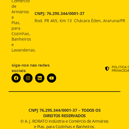
Comércio
Comprar
Comprar
INDÚSTRIA
de
Armários
CNPJ: 76.295.344/0001-37
Indústria
Indústria
e
ATENDIMENTO
Rod. PR 465, Km 13 Chácara Éden, Araruna/PR
Pias,
Atendimento
Atendimento
para
NOTÍCIAS
Cozinhas,
Notícias
Notícias
Banheiros
e
Lavanderias.
siga-nos nas redes
POLITICA 
sociais
PRIVACID
CNPJ 76.295.344/0001-37 –
TODOS OS
DIREITOS RESERVADOS
© A. J. RORATO indústria e Comércio de Armários
e Pias, para Cozinhas e Banheiros.