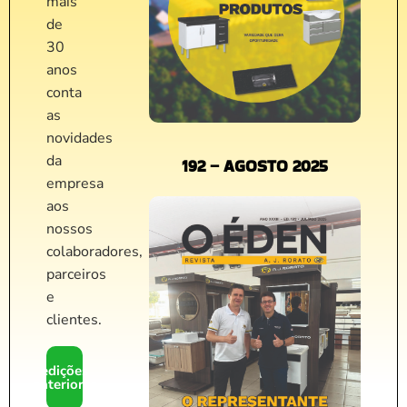
mais
de
30
anos
conta
as
novidades
da
192 – AGOSTO 2025
empresa
aos
nossos
colaboradores,
parceiros
e
clientes.
edições
anteriores