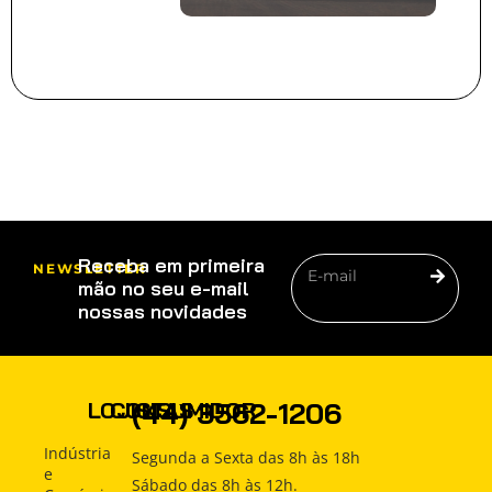
Receba em primeira
NEWSLETTER
mão no seu e-mail
nossas novidades
PRODUTOS
(44) 3562-1206
LOJISTAS
CONSUMIDOR
COMO
Produtos
Produtos
Indústria
Segunda a Sexta das 8h às 18h
COMPRAR
e
Sábado das 8h às 12h.
Como
Como