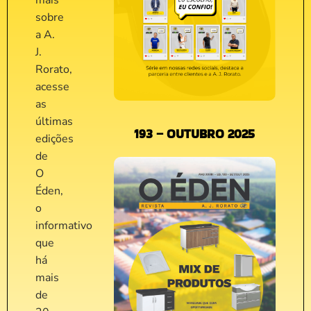
mais
sobre
a A.
J.
Rorato,
acesse
as
últimas
193 – OUTUBRO 2025
edições
de
O
Éden,
o
informativo
que
há
mais
de