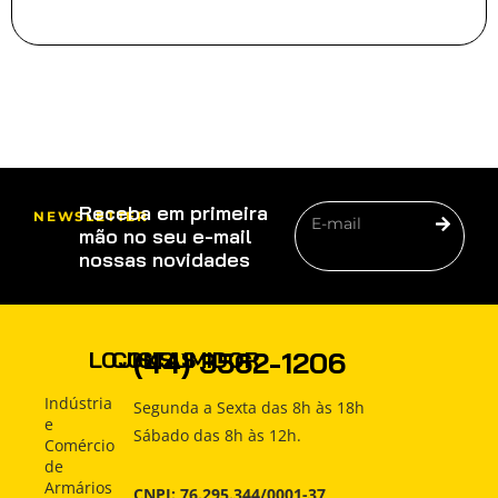
Receba em primeira
NEWSLETTER
mão no seu e-mail
nossas novidades
PRODUTOS
(44) 3562-1206
LOJISTAS
CONSUMIDOR
COMO
Produtos
Produtos
Indústria
Segunda a Sexta das 8h às 18h
COMPRAR
e
Sábado das 8h às 12h.
Como
Como
Comércio
Comprar
Comprar
INDÚSTRIA
de
Armários
CNPJ: 76.295.344/0001-37