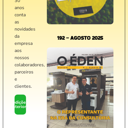
30
anos
conta
as
novidades
da
192 – AGOSTO 2025
empresa
aos
nossos
colaboradores,
parceiros
e
clientes.
edições
anteriores