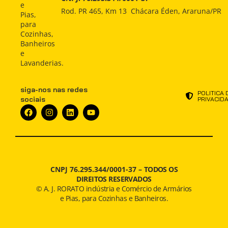
Indústria
Indústria
e
ATENDIMENTO
Rod. PR 465, Km 13 Chácara Éden, Araruna/PR
Pias,
Atendimento
Atendimento
para
NOTÍCIAS
Cozinhas,
Notícias
Notícias
Banheiros
e
Lavanderias.
siga-nos nas redes
POLITICA 
sociais
PRIVACID
CNPJ 76.295.344/0001-37 –
TODOS OS
DIREITOS RESERVADOS
© A. J. RORATO indústria e Comércio de Armários
e Pias, para Cozinhas e Banheiros.