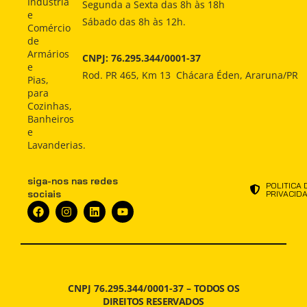
COMO
Produtos
Produtos
Indústria
Segunda a Sexta das 8h às 18h
COMPRAR
e
Sábado das 8h às 12h.
Como
Como
Comércio
Comprar
Comprar
INDÚSTRIA
de
Armários
CNPJ: 76.295.344/0001-37
Indústria
Indústria
e
ATENDIMENTO
Rod. PR 465, Km 13 Chácara Éden, Araruna/PR
Pias,
Atendimento
Atendimento
para
NOTÍCIAS
Cozinhas,
Notícias
Notícias
Banheiros
e
Lavanderias.
siga-nos nas redes
POLITICA 
sociais
PRIVACID
CNPJ 76.295.344/0001-37 –
TODOS OS
DIREITOS RESERVADOS