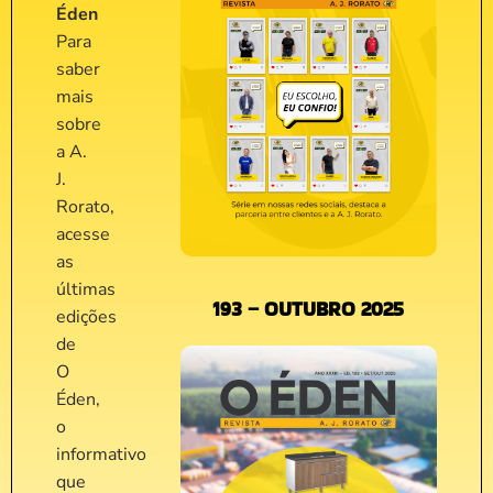
Éden
Para
saber
mais
sobre
a A.
J.
Rorato,
acesse
as
últimas
193 – OUTUBRO 2025
edições
de
O
Éden,
o
informativo
que