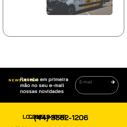
Receba em primeira
NEWSLETTER
mão no seu e-mail
nossas novidades
PRODUTOS
(44) 3562-1206
LOJISTAS
CONSUMIDOR