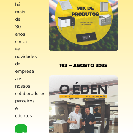
há
mais
de
30
anos
conta
as
novidades
da
192 – AGOSTO 2025
empresa
aos
nossos
colaboradores,
parceiros
e
clientes.
edições