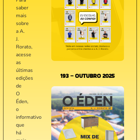
Para
saber
mais
sobre
a A.
J.
Rorato,
acesse
as
últimas
193 – OUTUBRO 2025
edições
de
O
Éden,
o
informativo
que
há