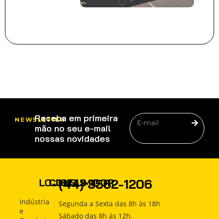
Receba em primeira
NEWSLETTER
mão no seu e-mail
nossas novidades
PRODUTOS
(44) 3562-1206
LOJISTAS
CONSUMIDOR
COMO
Produtos
Produtos
Indústria
Segunda a Sexta das 8h às 18h
COMPRAR
e
Sábado das 8h às 12h.
Como
Como