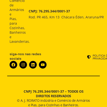
Comércio
Comprar
Comprar
INDÚSTRIA
de
Armários
CNPJ: 76.295.344/0001-37
Indústria
Indústria
e
ATENDIMENTO
Rod. PR 465, Km 13 Chácara Éden, Araruna/PR
Pias,
Atendimento
Atendimento
para
NOTÍCIAS
Cozinhas,
Notícias
Notícias
Banheiros
e
Lavanderias.
siga-nos nas redes
POLITICA 
sociais
PRIVACID
CNPJ 76.295.344/0001-37 –
TODOS OS
DIREITOS RESERVADOS
© A. J. RORATO indústria e Comércio de Armários
e Pias, para Cozinhas e Banheiros.