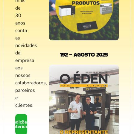
mais
de
30
anos
conta
as
novidades
da
192 – AGOSTO 2025
empresa
aos
nossos
colaboradores,
parceiros
e
clientes.
edições
anteriores