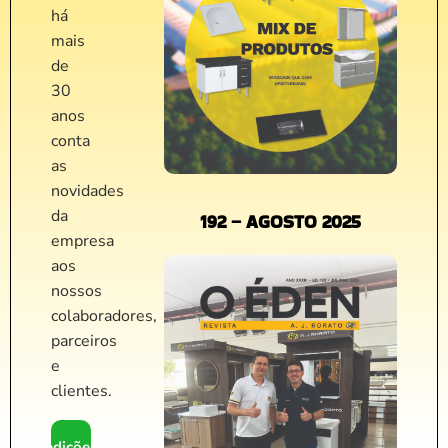
há
mais
de
30
anos
conta
as
novidades
da
192 – AGOSTO 2025
empresa
aos
nossos
colaboradores,
parceiros
e
clientes.
edições