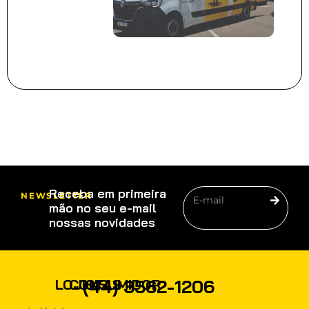
Receba em primeira
NEWSLETTER
mão no seu e-mail
nossas novidades
PRODUTOS
(44) 3562-1206
LOJISTAS
CONSUMIDOR