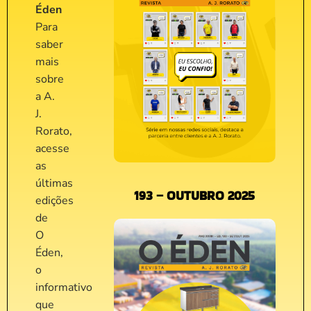
Éden
Para
saber
mais
sobre
a A.
J.
Rorato,
acesse
as
últimas
193 – OUTUBRO 2025
edições
de
O
Éden,
o
informativo
que