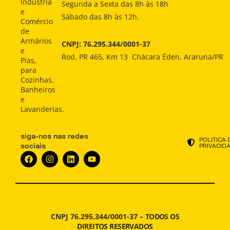
COMO
Produtos
Produtos
Indústria
Segunda a Sexta das 8h às 18h
COMPRAR
e
Sábado das 8h às 12h.
Como
Como
Comércio
Comprar
Comprar
INDÚSTRIA
de
Armários
CNPJ: 76.295.344/0001-37
Indústria
Indústria
e
ATENDIMENTO
Rod. PR 465, Km 13 Chácara Éden, Araruna/PR
Pias,
Atendimento
Atendimento
para
NOTÍCIAS
Cozinhas,
Notícias
Notícias
Banheiros
e
Lavanderias.
siga-nos nas redes
POLITICA 
sociais
PRIVACID
CNPJ 76.295.344/0001-37 –
TODOS OS
DIREITOS RESERVADOS