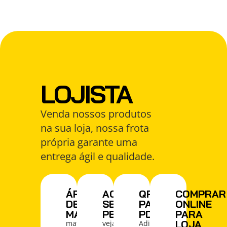
LOJISTA
Venda nossos produtos
na sua loja, nossa frota
própria garante uma
entrega ágil e qualidade.
ÁREA
ACOMPANHE
QRCODE
COMPRAR
DE
SEU
PARA
ONLINE
MARKETING
PEDIDO
PDV
PARA
LOJA
materiais
veja
Adicione