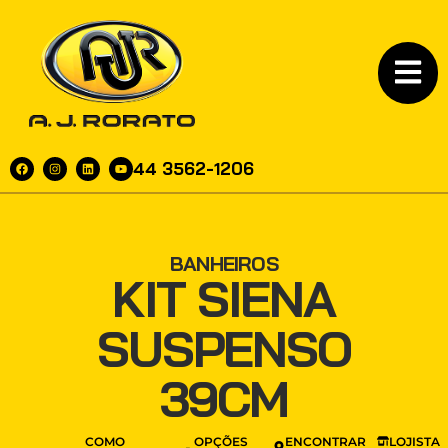
44 3562-1206
BANHEIROS
KIT SIENA
SUSPENSO
39CM
COMO
OPÇÕES
ENCONTRAR
LOJISTA