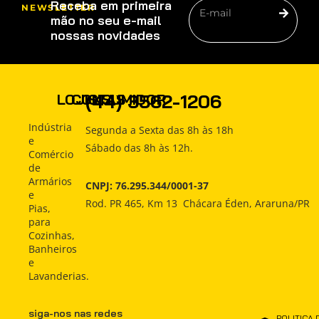
Receba em primeira
NEWSLETTER
mão no seu e-mail
nossas novidades
PRODUTOS
(44) 3562-1206
LOJISTAS
CONSUMIDOR
COMO
Produtos
Produtos
Indústria
Segunda a Sexta das 8h às 18h
COMPRAR
e
Sábado das 8h às 12h.
Como
Como
Comércio
Comprar
Comprar
INDÚSTRIA
de
Armários
CNPJ: 76.295.344/0001-37
Indústria
Indústria
e
ATENDIMENTO
Rod. PR 465, Km 13 Chácara Éden, Araruna/PR
Pias,
Atendimento
Atendimento
para
NOTÍCIAS
Cozinhas,
Notícias
Notícias
Banheiros
e
Lavanderias.
siga-nos nas redes
POLITICA 