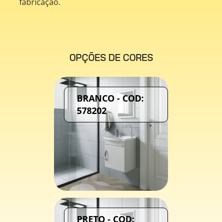
fabricação.
OPÇÕES DE CORES
BRANCO - COD:
578202
PRETO - COD: