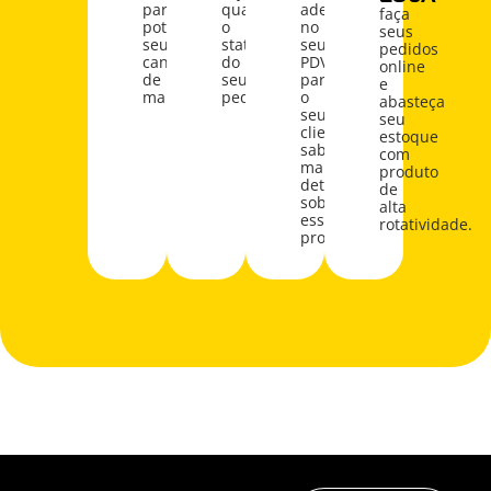
para
qual
adesivos
faça
potencializar
o
no
seus
seus
status
seu
pedidos
canais
do
PDV
online
de
seu
para
e
marketing.
pedido
o
abasteça
seu
seu
cliente
estoque
saber
com
mais
produto
detalhes
de
sobre
alta
esse
rotatividade.
produto.