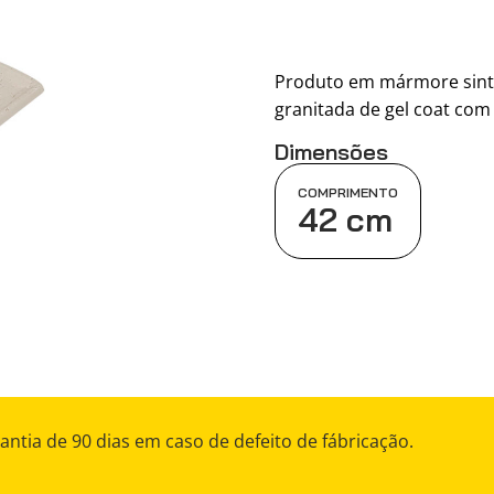
Produto em mármore sinté
granitada de gel coat com 
Dimensões
COMPRIMENTO
42 cm
antia de 90 dias em caso de defeito de fábricação.