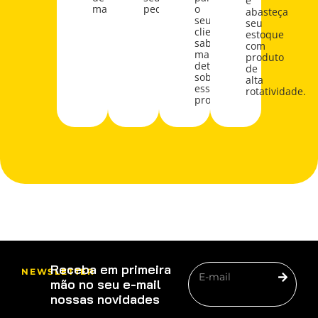
e
marketing.
pedido
o
abasteça
seu
seu
cliente
estoque
saber
com
mais
produto
detalhes
de
sobre
alta
esse
rotatividade.
produto.
Receba em primeira
NEWSLETTER
mão no seu e-mail
nossas novidades