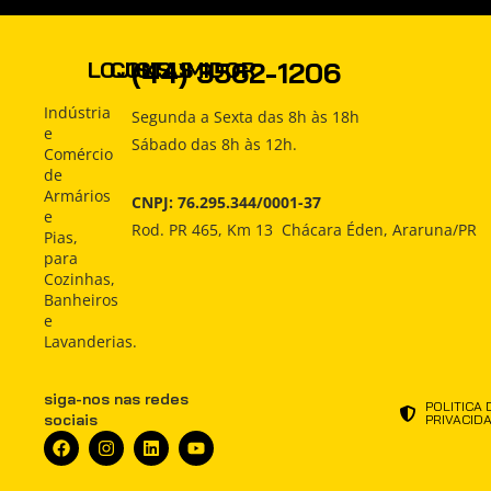
PRODUTOS
(44) 3562-1206
LOJISTAS
CONSUMIDOR
COMO
Produtos
Produtos
Indústria
Segunda a Sexta das 8h às 18h
COMPRAR
e
Sábado das 8h às 12h.
Como
Como
Comércio
Comprar
Comprar
INDÚSTRIA
de
Armários
CNPJ: 76.295.344/0001-37
Indústria
Indústria
e
ATENDIMENTO
Rod. PR 465, Km 13 Chácara Éden, Araruna/PR
Pias,
Atendimento
Atendimento
para
NOTÍCIAS
Cozinhas,
Notícias
Notícias
Banheiros
e
Lavanderias.
siga-nos nas redes
POLITICA 
sociais
PRIVACID