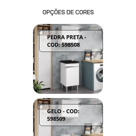
OPÇÕES DE CORES
PEDRA PRETA -
COD: 598508
GELO - COD:
598509