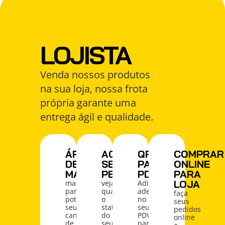
LOJISTA
Venda nossos produtos
na sua loja, nossa frota
própria garante uma
entrega ágil e qualidade.
ÁREA
ACOMPANHE
QRCODE
COMPRAR
DE
SEU
PARA
ONLINE
MARKETING
PEDIDO
PDV
PARA
LOJA
materiais
veja
Adicione
para
qual
adesivos
faça
potencializar
o
no
seus
seus
status
seu
pedidos
canais
do
PDV
online
de
seu
para