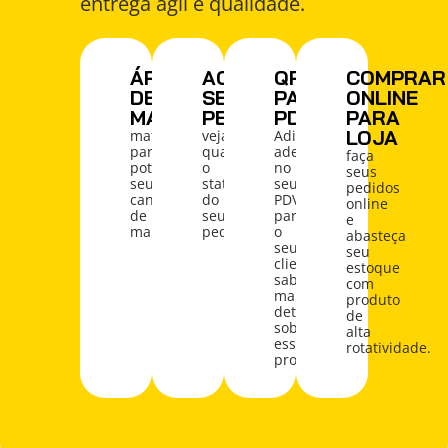
entrega ágil e qualidade.
ÁREA
ACOMPANHE
QRCODE
COMPRAR
DE
SEU
PARA
ONLINE
MARKETING
PEDIDO
PDV
PARA
LOJA
materiais
veja
Adicione
para
qual
adesivos
faça
potencializar
o
no
seus
seus
status
seu
pedidos
canais
do
PDV
online
de
seu
para
e
marketing.
pedido
o
abasteça
seu
seu
cliente
estoque
saber
com
mais
produto
detalhes
de
sobre
alta
esse
rotatividade.
produto.