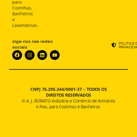
Atendimento
Atendimento
para
NOTÍCIAS
Cozinhas,
Notícias
Notícias
Banheiros
e
Lavanderias.
siga-nos nas redes
POLITICA 
sociais
PRIVACID
CNPJ 76.295.344/0001-37 –
TODOS OS
DIREITOS RESERVADOS
© A. J. RORATO indústria e Comércio de Armários
e Pias, para Cozinhas e Banheiros.