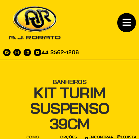
44 3562-1206
BANHEIROS
KIT TURIM
SUSPENSO
39CM
COMO
OPÇÕES
ENCONTRAR
LOJISTA