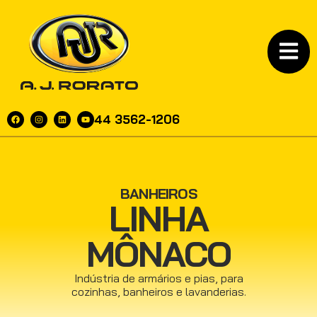
44 3562-1206
BANHEIROS
LINHA
MÔNACO
Indústria de armários e pias, para
cozinhas, banheiros e lavanderias.