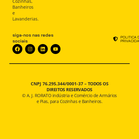
Cozinhas,
Notícias
Notícias
Banheiros
e
Lavanderias.
siga-nos nas redes
POLITICA 
sociais
PRIVACID
CNPJ 76.295.344/0001-37 –
TODOS OS
DIREITOS RESERVADOS
© A. J. RORATO indústria e Comércio de Armários
e Pias, para Cozinhas e Banheiros.